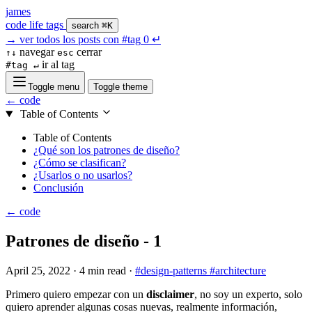
james
code
life
tags
search
⌘K
→
ver todos los posts con
#tag
0
↵
navegar
cerrar
↑↓
esc
ir al tag
#tag ↵
Toggle menu
Toggle theme
← code
Table of Contents
Table of Contents
¿Qué son los patrones de diseño?
¿Cómo se clasifican?
¿Usarlos o no usarlos?
Conclusión
← code
Patrones de diseño - 1
April 25, 2022
·
4 min read
·
#design-patterns
#architecture
Primero quiero empezar con un
disclaimer
, no soy un experto, solo
quiero aprender algunas cosas nuevas, realmente información,