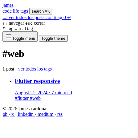
james
code
life
tags
search
⌘K
→
ver todos los posts con
#tag
0
↵
navegar
cerrar
↑↓
esc
ir al tag
#tag ↵
Toggle menu
Toggle theme
#web
1 post ·
ver todos los tags
Flutter responsive
August 21, 2024
·
7 min read
#flutter
#web
© 2026 james cardona
gh
·
x
·
linkedin
·
medium
·
rss