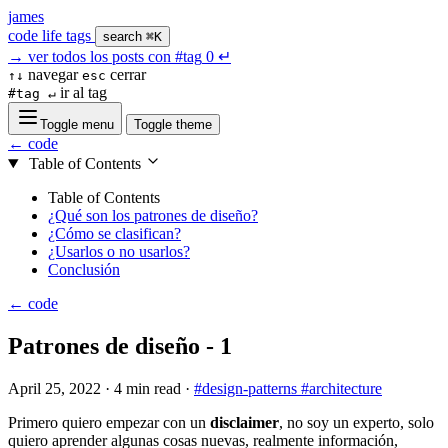
james
code
life
tags
search
⌘K
→
ver todos los posts con
#tag
0
↵
navegar
cerrar
↑↓
esc
ir al tag
#tag ↵
Toggle menu
Toggle theme
← code
Table of Contents
Table of Contents
¿Qué son los patrones de diseño?
¿Cómo se clasifican?
¿Usarlos o no usarlos?
Conclusión
← code
Patrones de diseño - 1
April 25, 2022
·
4 min read
·
#design-patterns
#architecture
Primero quiero empezar con un
disclaimer
, no soy un experto, solo
quiero aprender algunas cosas nuevas, realmente información,