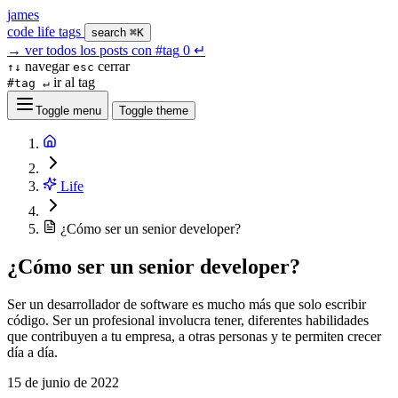
james
code
life
tags
search
⌘K
→
ver todos los posts con
#tag
0
↵
navegar
cerrar
↑↓
esc
ir al tag
#tag ↵
Toggle menu
Toggle theme
Life
¿Cómo ser un senior developer?
¿Cómo ser un senior developer?
Ser un desarrollador de software es mucho más que solo escribir
código. Ser un profesional involucra tener, diferentes habilidades
que contribuyen a tu empresa, a otras personas y te permiten crecer
día a día.
15 de junio de 2022