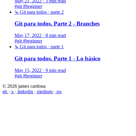
May 21, 2022
·
5 min read
#git
#beginner
↳ Git para todos · parte 2
Git para todos. Parte 2 - Branches
May 17, 2022
·
8 min read
#git
#beginner
↳ Git para todos · parte 1
Git para todos. Parte 1 - Lo básico
May 15, 2022
·
9 min read
#git
#beginner
© 2026 james cardona
gh
·
x
·
linkedin
·
medium
·
rss