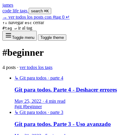
james
code
life
tags
search
⌘K
→
ver todos los posts con
#tag
0
↵
navegar
cerrar
↑↓
esc
ir al tag
#tag ↵
Toggle menu
Toggle theme
#beginner
4 posts ·
ver todos los tags
↳ Git para todos · parte 4
Git para todos. Parte 4 - Deshacer errores
May 25, 2022
·
4 min read
#git
#beginner
↳ Git para todos · parte 3
Git para todos. Parte 3 - Uso avanzado